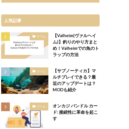
人気記事
【Valheim(ヴァルヘイ
ゲーム
ム)】釣りのやり方まと
め！Valheimでの魚のト
ラップの方法
【サブノーティカ】マ
ゲーム
ルチプレイできる？最
近のアップデートは？
MODも紹介
オンカジ バンドル カー
ゲーム
ド: 接続性に革命を起こ
す