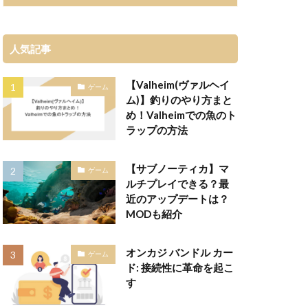
人気記事
【Valheim(ヴァルヘイ
ゲーム
ム)】釣りのやり方まと
め！Valheimでの魚のト
ラップの方法
【サブノーティカ】マ
ゲーム
ルチプレイできる？最
近のアップデートは？
MODも紹介
オンカジ バンドル カー
ゲーム
ド: 接続性に革命を起こ
す