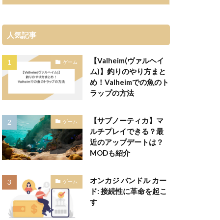
人気記事
【Valheim(ヴァルヘイ
ゲーム
ム)】釣りのやり方まと
め！Valheimでの魚のト
ラップの方法
【サブノーティカ】マ
ゲーム
ルチプレイできる？最
近のアップデートは？
MODも紹介
オンカジ バンドル カー
ゲーム
ド: 接続性に革命を起こ
す