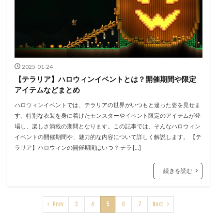
2025-01-24
【テラリア】ハロウィンイベントとは？開催期間や限定
アイテムなどまとめ
ハロウィンイベントでは、テラリアの世界がいつもと違った姿を見せま
す。特別な衣装を身に着けたモンスターやイベント限定のアイテムが登
場し、楽しさ満載の期間となります。この記事では、そんなハロウィン
イベントの開催期間や、魅力的な内容について詳しく解説します。 【テ
ラリア】ハロウィンの開催期間はいつ？ テラ […]
続きを読む
Prev
3
4
5
6
7
Next