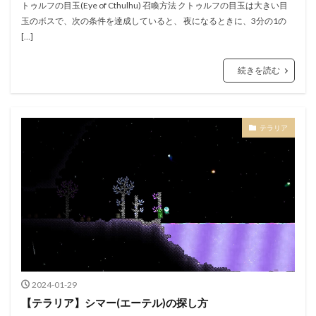
トゥルフの目玉(Eye of Cthulhu) 召喚方法 クトゥルフの目玉は大きい目
玉のボスで、次の条件を達成していると、 夜になるときに、3分の1の
[…]
続きを読む
テラリア
2024-01-29
【テラリア】シマー(エーテル)の探し方