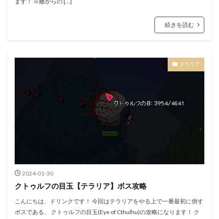
ます！ ※敵からの […]
続きを読む
テラリア
2024-01-30
クトゥルフの目玉【テラリア】ボス攻略
こんにちは、ドリンクです！ 今回はテラリアをやる上で一番最初に倒す
ボスである、 クトゥルフの目玉(Eye of Cthulhu)の攻略になります！ ク